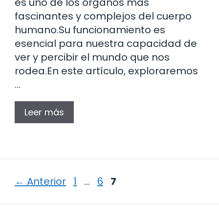
es uno de los órganos más
fascinantes y complejos del cuerpo
humano.Su funcionamiento es
esencial para nuestra capacidad de
ver y percibir el mundo que nos
rodea.En este artículo, exploraremos
…
Leer más
Página
Página
Página
←
Anterior
1
…
6
7