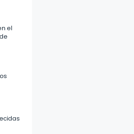
n el
 de
dos
lecidas