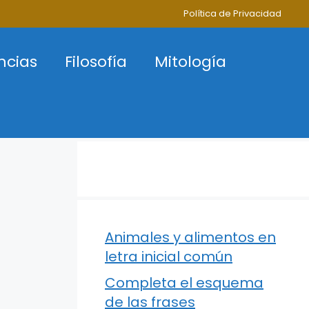
Política de Privacidad
ncias
Filosofía
Mitología
Animales y alimentos en
letra inicial común
Completa el esquema
de las frases