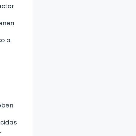
ector
ienen
so a
eben
cidas
.