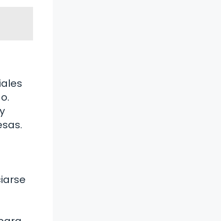
iales
o.
y
esas.
iarse