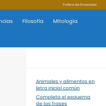
Política de Privacidad
ncias
Filosofía
Mitología
Animales y alimentos en
letra inicial común
Completa el esquema
de las frases