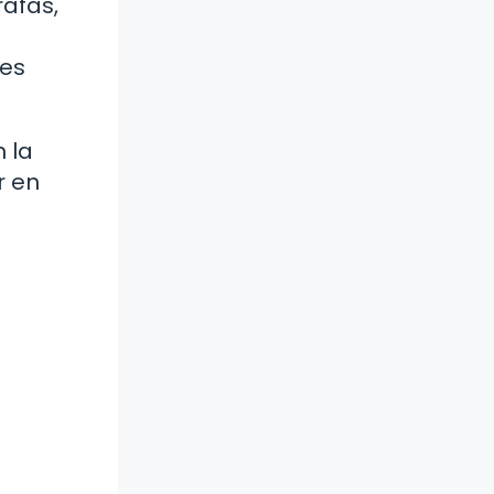
rafas,
les
 la
r en