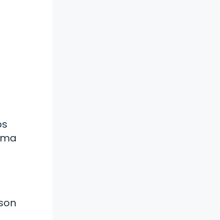
os
tema
 son