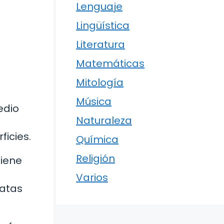
Lenguaje
Lingüística
Literatura
Matemáticas
Mitología
Música
edio
Naturaleza
icies.
Química
Religión
tiene
Varios
patas