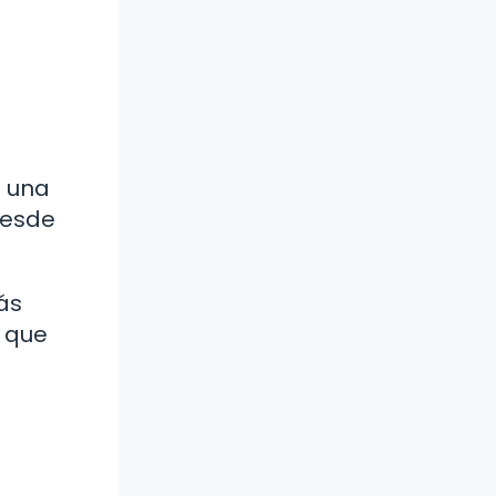
n una
desde
ás
s que