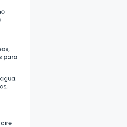
no
a
eos,
s para
 agua.
os,
 aire