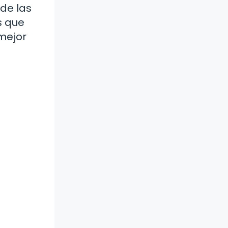
 de las
s que
mejor