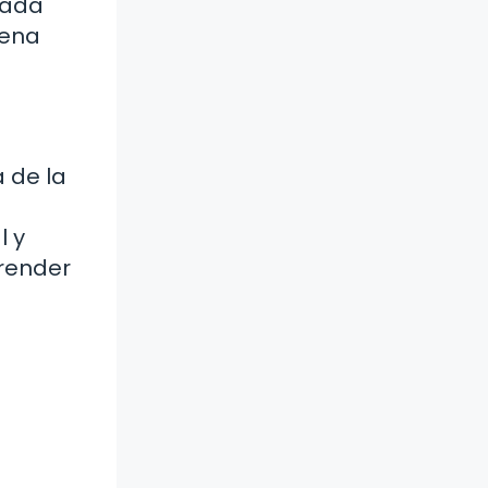
Cada
pena
 de la
l y
prender