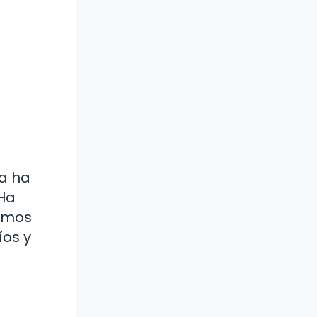
ía ha
 Ha
zamos
íos y