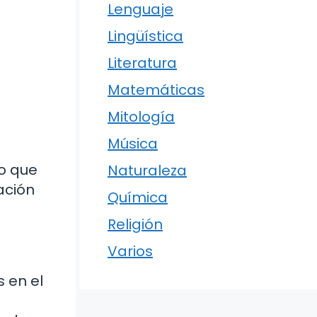
Lenguaje
Lingüística
Literatura
Matemáticas
Mitología
Música
to que
Naturaleza
ación
Química
Religión
Varios
s en el