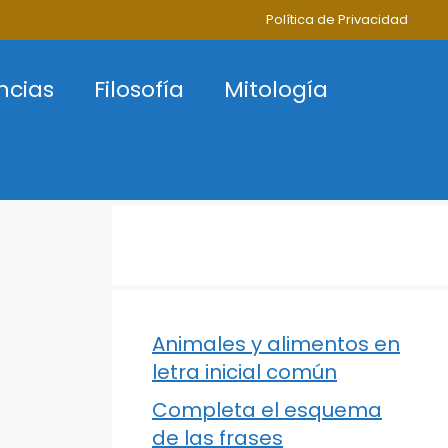
Política de Privacidad
ncias
Filosofía
Mitología
Animales y alimentos en
letra inicial común
Completa el esquema
de las frases