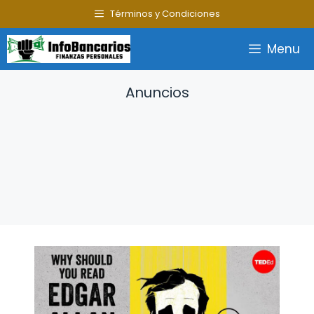
Saltar
Términos y Condiciones
al
contenido
Menu
Anuncios