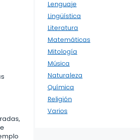
Lenguaje
Lingüística
Literatura
Matemáticas
Mitología
Música
Naturaleza
as
Química
Religión
Varios
aradas,
te
jemplo