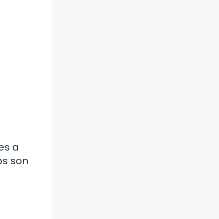
es a
os son