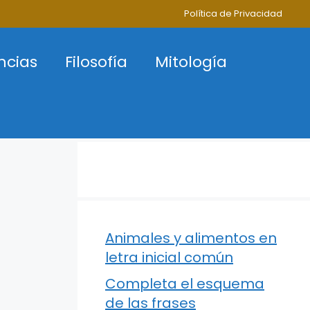
Política de Privacidad
ncias
Filosofía
Mitología
Animales y alimentos en
letra inicial común
Completa el esquema
de las frases