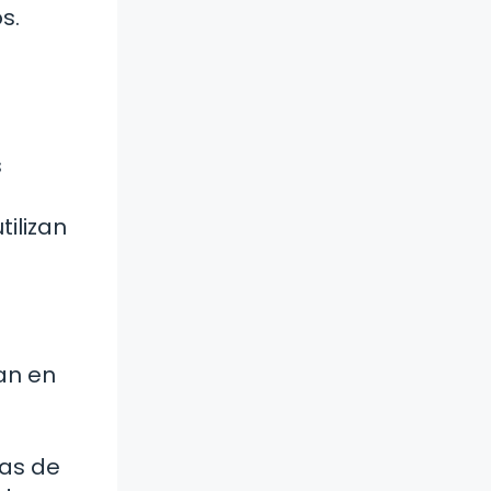
s.
s
ilizan
an en
tas de