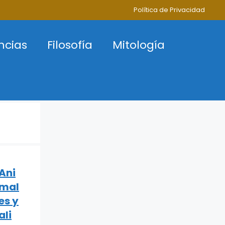
Política de Privacidad
ncias
Filosofía
Mitología
Ani
mal
es y
ali