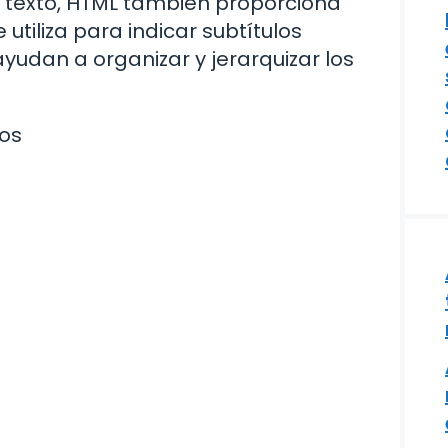
 texto, HTML también proporciona
e utiliza para indicar subtítulos
yudan a organizar y jerarquizar los
os