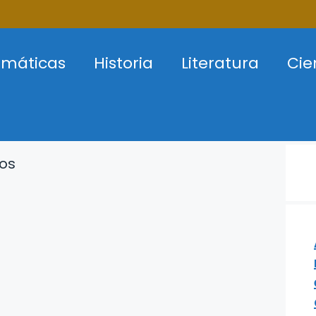
máticas
Historia
Literatura
Cie
os