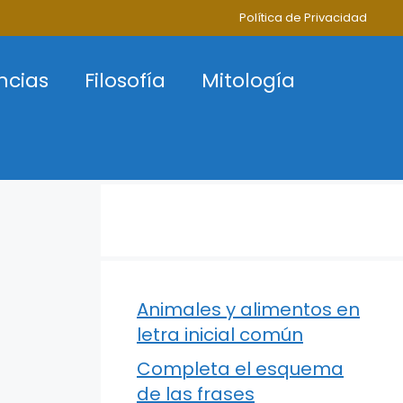
Política de Privacidad
ncias
Filosofía
Mitología
Animales y alimentos en
letra inicial común
Completa el esquema
de las frases