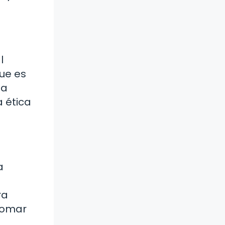
l
que es
la
a ética
a
ra
 tomar