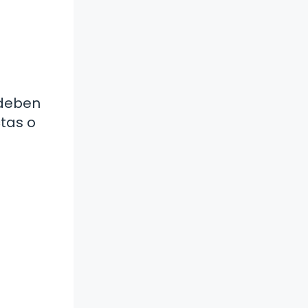
 deben
tas o