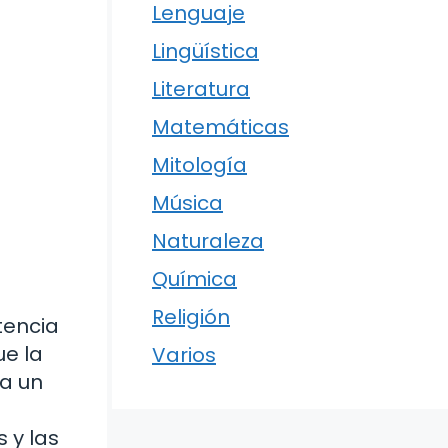
Lenguaje
Lingüística
Literatura
Matemáticas
Mitología
Música
Naturaleza
Química
Religión
tencia
ue la
Varios
ca un
 y las