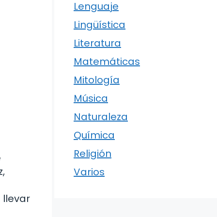
Lenguaje
Lingüística
Literatura
Matemáticas
Mitología
Música
Naturaleza
Química
Religión
e
,
Varios
llevar