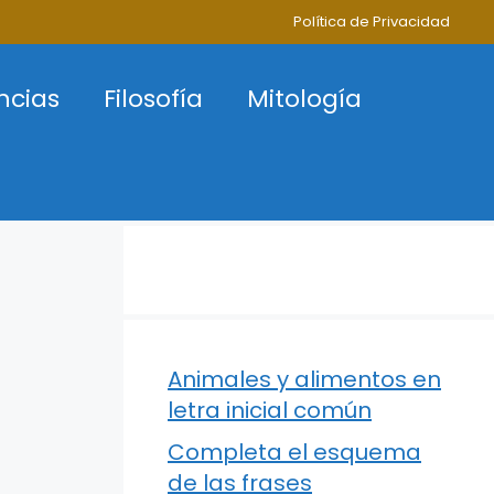
Política de Privacidad
ncias
Filosofía
Mitología
Animales y alimentos en
letra inicial común
Completa el esquema
de las frases