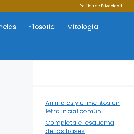
Política de Privacidad
ncias
Filosofía
Mitología
Animales y alimentos en
letra inicial común
Completa el esquema
de las frases