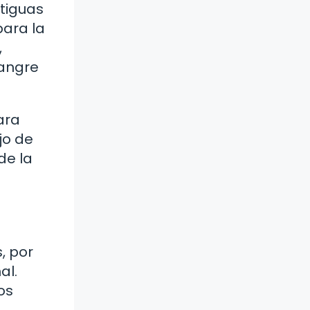
ntiguas
para la
,
sangre
ara
jo de
de la
s, por
al.
os