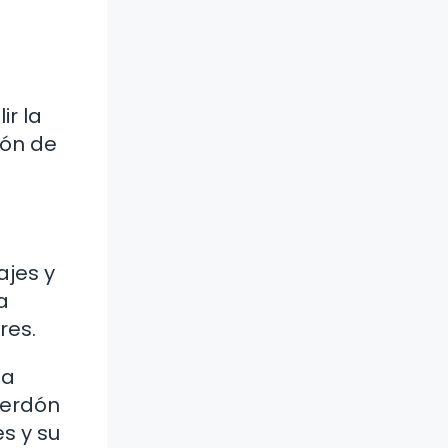
ir la
ión de
ajes y
a
res.
la
perdón
s y su