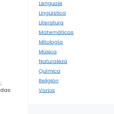
Lenguaje
Lingüística
Literatura
Matemáticas
Mitología
Música
Naturaleza
Química
Religión
,
adas:
Varios