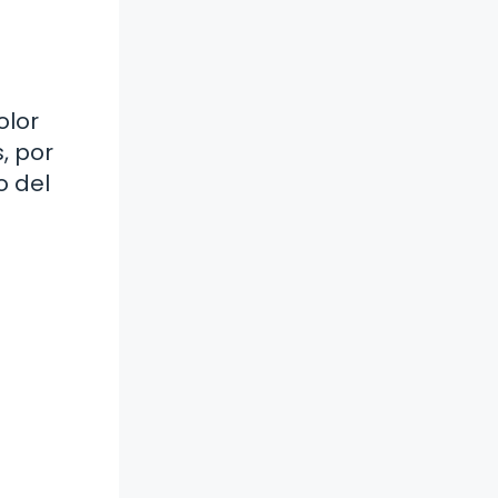
olor
s, por
o del