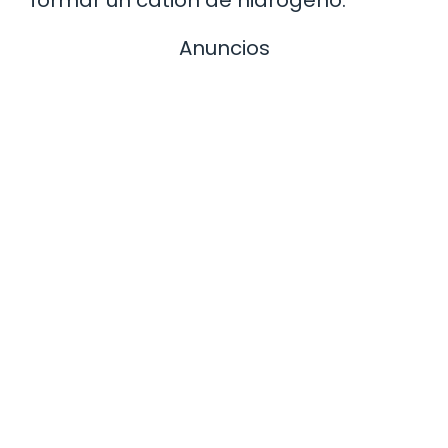
formar un catión de hidrógeno.
Anuncios