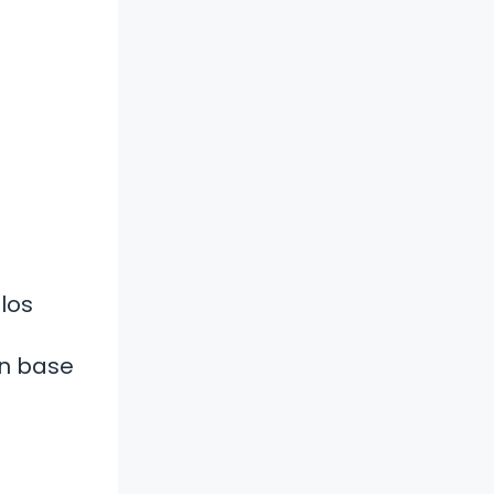
los
.
en base