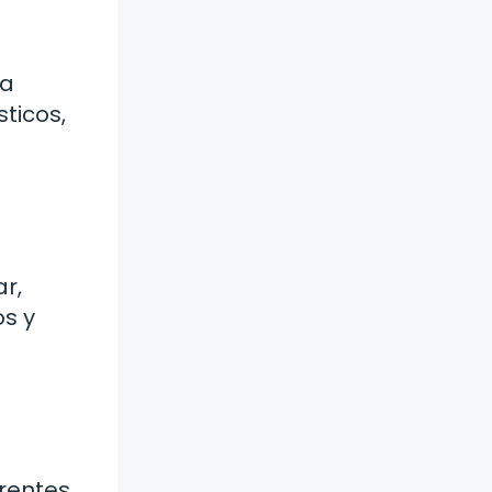
la
ticos,
r,
os y
erentes