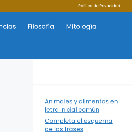
Política de Privacidad
ncias
Filosofía
Mitología
Animales y alimentos en
letra inicial común
Completa el esquema
de las frases