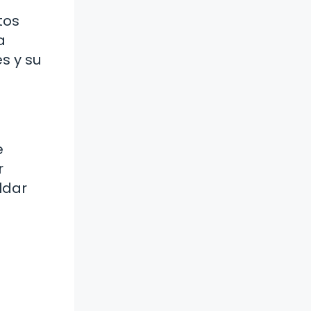
tos
a
s y su
e
r
ldar