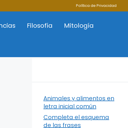
Política de Privacidad
ncias
Filosofía
Mitología
Animales y alimentos en
letra inicial común
Completa el esquema
de las frases