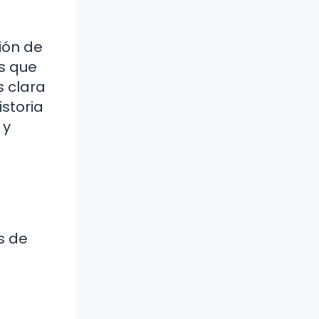
ión de
es que
s clara
storia
 y
s de