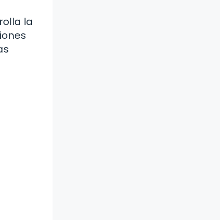
olla la
ciones
as