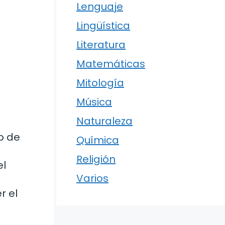
Lenguaje
Lingüística
Literatura
Matemáticas
Mitología
Música
Naturaleza
o de
Química
Religión
el
Varios
r el