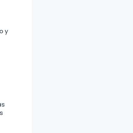
o y
ás
s