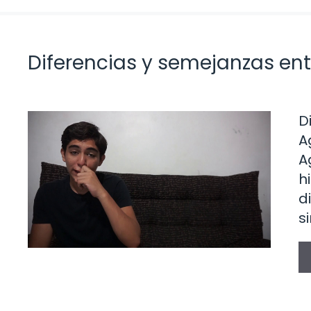
Diferencias y semejanzas ent
D
A
A
h
d
s