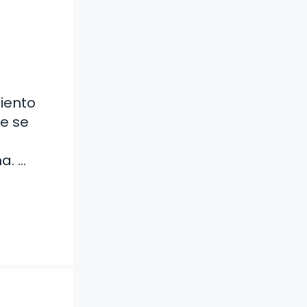
miento
ue se
a. …