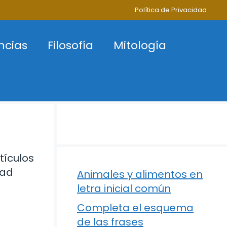
Política de Privacidad
ncias
Filosofía
Mitología
tículos
dad
Animales y alimentos en
letra inicial común
Completa el esquema
de las frases