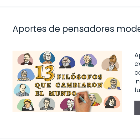
Aportes de pensadores mod
A
e
c
i
f