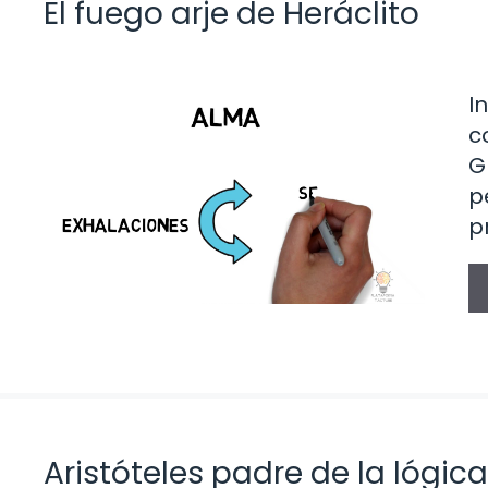
El fuego arje de Heráclito
I
c
G
p
p
Aristóteles padre de la lógica