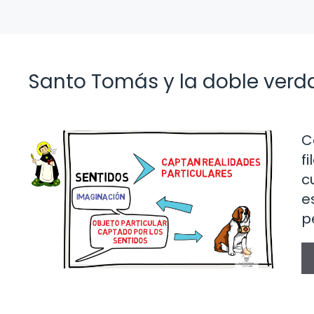
Santo Tomás y la doble verda
C
f
c
e
p