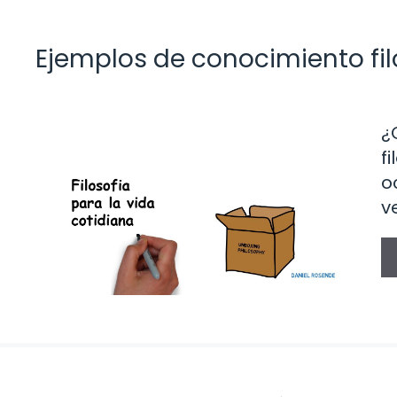
Ejemplos de conocimiento filo
¿
f
o
v