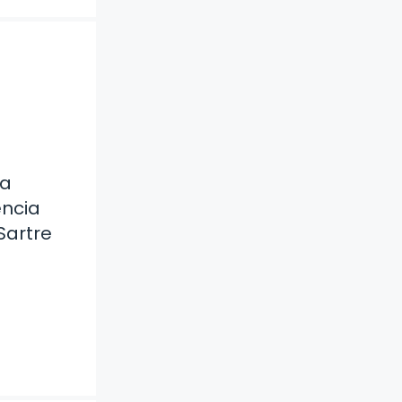
na
encia
Sartre