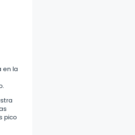
a en la
o.
estra
das
s pico