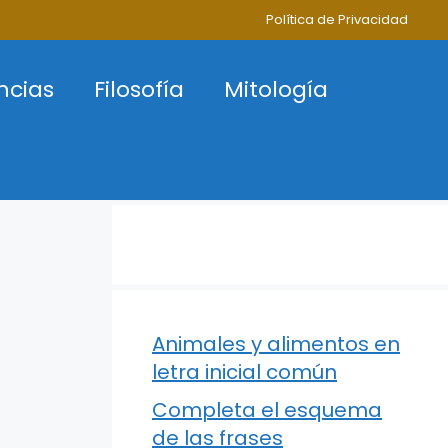
Política de Privacidad
ncias
Filosofía
Mitología
Animales y alimentos en
letra inicial común
Completa el esquema
de las frases