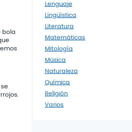
Lenguaje
Lingüística
Literatura
e bola
Matemáticas
 que
ocemos
Mitología
Música
Naturaleza
Química
 se
Religión
rrojos.
Varios