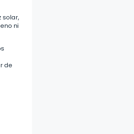
 solar,
geno ni
os
ar de