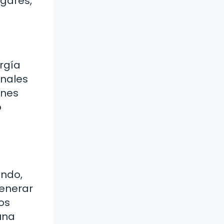
ogares,
rgía
onales
ones
o
undo,
generar
os
una