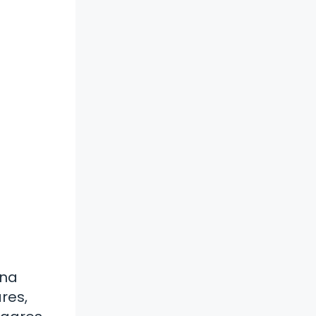
una
res,