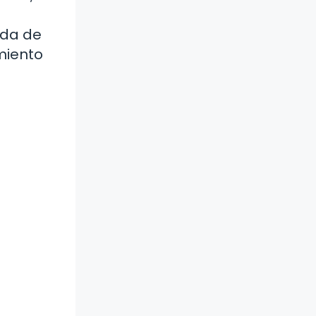
a
ida de
amiento