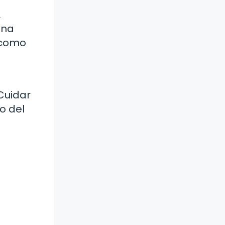
A
una
 como
 Cuidar
o del