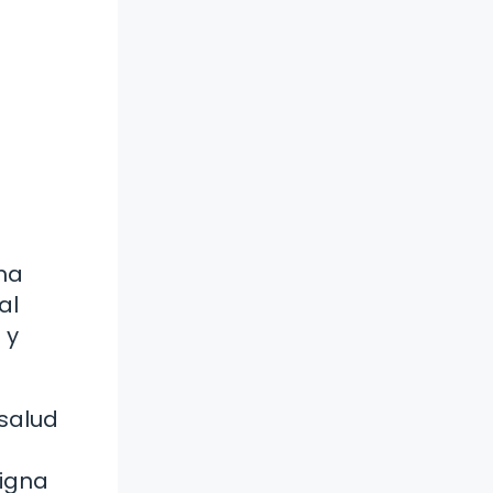
ma
al
 y
 salud
nigna