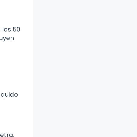
 los 50
luyen
íquido
etra,