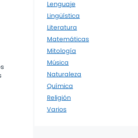
Lenguaje
Lingüística
Literatura
Matemáticas
Mitología
Música
os
Naturaleza
s
Química
Religión
Varios