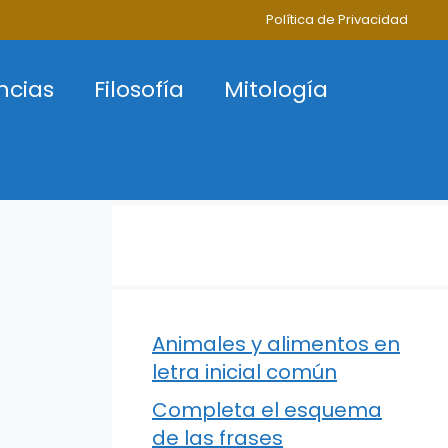
Política de Privacidad
ncias
Filosofía
Mitología
Animales y alimentos en
letra inicial común
Completa el esquema
de las frases