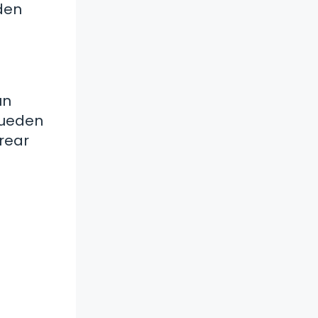
den
un
pueden
crear