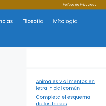
Política de Privacidad
ncias
Filosofía
Mitología
Animales y alimentos en
letra inicial común
Completa el esquema
de las frases