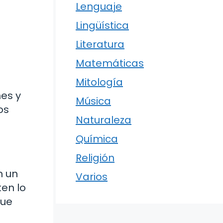
Lenguaje
Lingüística
Literatura
Matemáticas
Mitología
es y
Música
os
Naturaleza
Química
Religión
n un
Varios
en lo
que