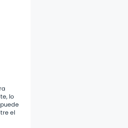
ra
e, lo
d puede
tre el