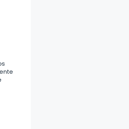
os
mente
e