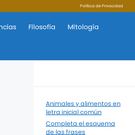
Política de Privacidad
ncias
Filosofía
Mitología
Animales y alimentos en
letra inicial común
Completa el esquema
de las frases