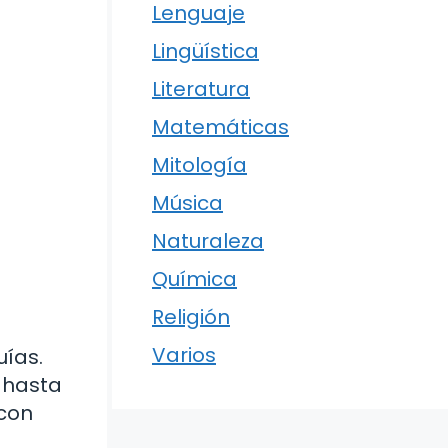
Lenguaje
Lingüística
Literatura
Matemáticas
Mitología
Música
Naturaleza
Química
Religión
Varios
uías.
a hasta
 con