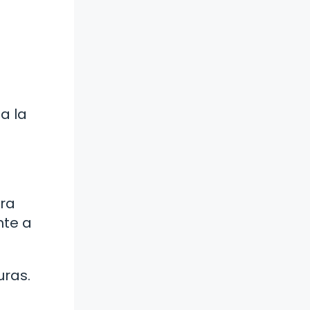
a la
rra
nte a
uras.