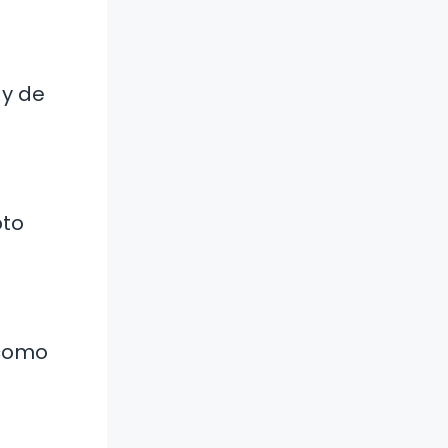
 y de
pto
 como