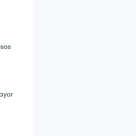
osos
mayor