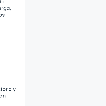
de
erga,
os
toria y
ran