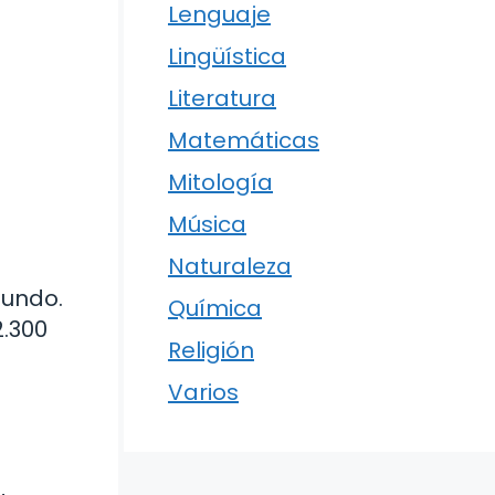
Lenguaje
Lingüística
Literatura
Matemáticas
Mitología
Música
Naturaleza
mundo.
Química
2.300
Religión
Varios