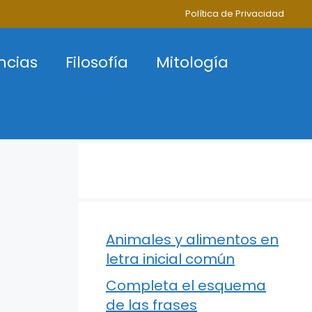
Política de Privacidad
ncias
Filosofía
Mitología
Animales y alimentos en
letra inicial común
Completa el esquema
de las frases