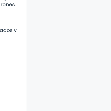
urones.
rados y