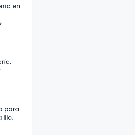
ería en
s
e
ría.
y
ía para
illo.