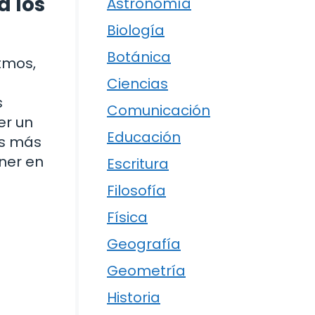
a los
Astronomía
Biología
Botánica
itmos,
Ciencias
s
Comunicación
er un
Educación
es más
ener en
Escritura
Filosofía
Física
Geografía
Geometría
Historia