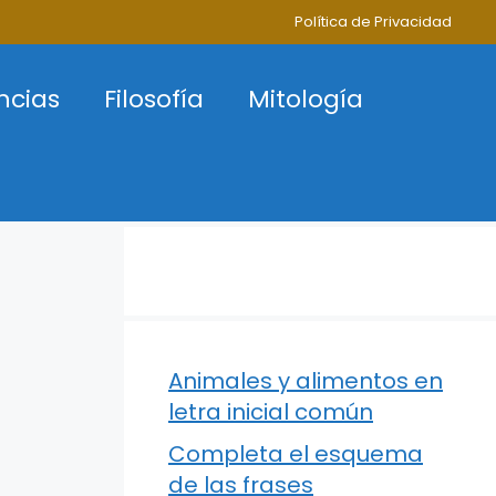
Política de Privacidad
ncias
Filosofía
Mitología
Animales y alimentos en
letra inicial común
Completa el esquema
de las frases