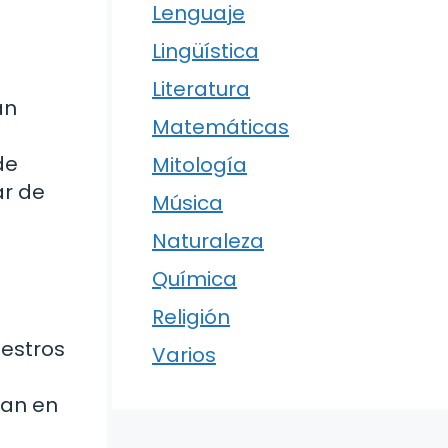
Lenguaje
Lingüística
Literatura
an
Matemáticas
a
de
Mitología
ar de
Música
Naturaleza
Química
Religión
uestros
Varios
ban en