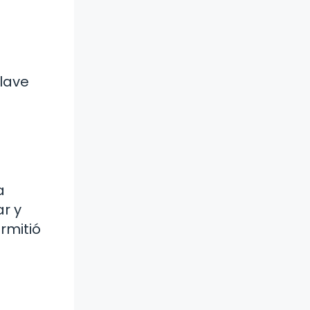
lave
a
r y
rmitió