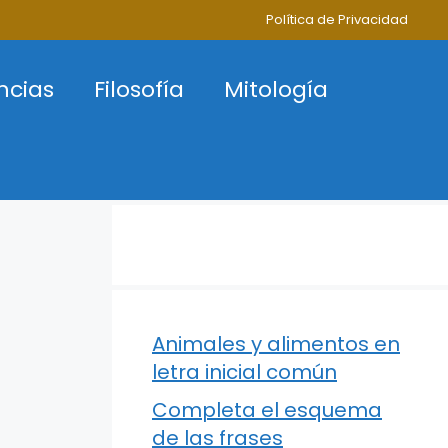
Política de Privacidad
ncias
Filosofía
Mitología
Animales y alimentos en
letra inicial común
Completa el esquema
de las frases