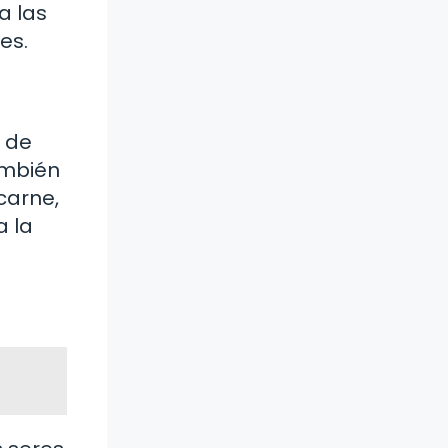
a las
es.
n de
ambién
carne,
a la