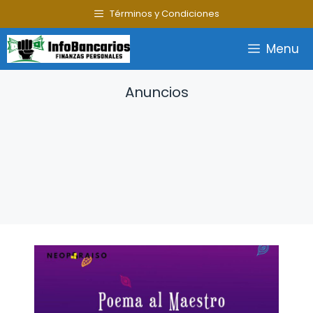
Saltar
Términos y Condiciones
al
contenido
Menu
Anuncios