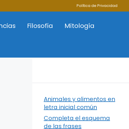
Política de Privacidad
ncias
Filosofía
Mitología
Animales y alimentos en
letra inicial común
Completa el esquema
de las frases