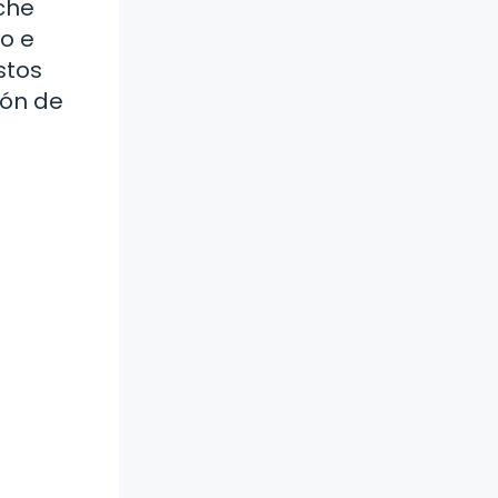
oche
no e
stos
ión de