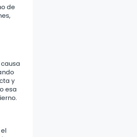
no de
nes,
e causa
uando
cta y
do esa
ierno.
 el