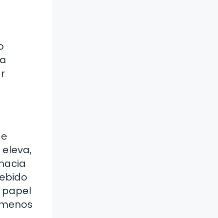
o
ía
ar
de
 eleva,
 hacia
debido
n papel
nómenos