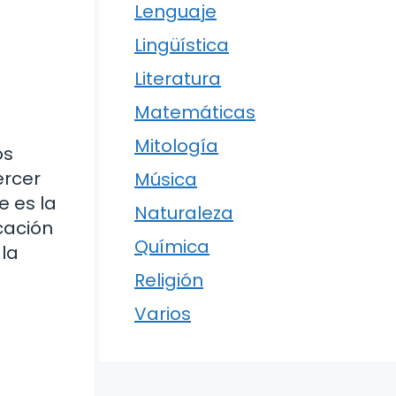
Lenguaje
Lingüística
Literatura
Matemáticas
Mitología
os
ercer
Música
e es la
Naturaleza
cación
Química
 la
Religión
Varios
a