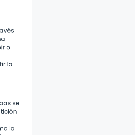
ravés
na
ir o
r la
bas se
tición
mo la