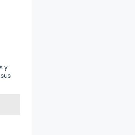
s y
 sus