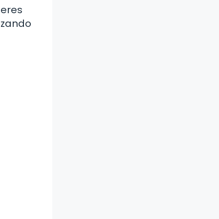
seres
lizando