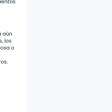
mientos
a aún
, los
rosa o
r
os.