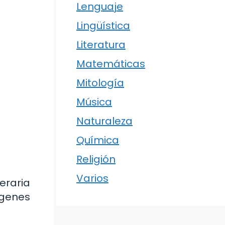
Lenguaje
Lingüística
Literatura
Matemáticas
Mitología
Música
Naturaleza
Química
Religión
Varios
eraria
ágenes