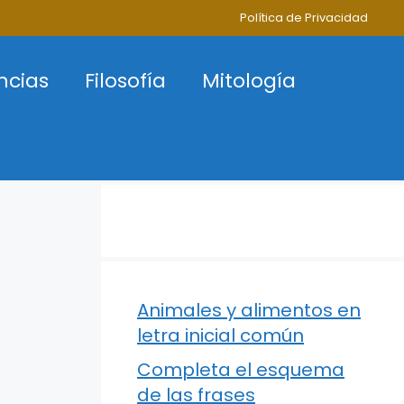
Política de Privacidad
ncias
Filosofía
Mitología
Animales y alimentos en
letra inicial común
Completa el esquema
de las frases