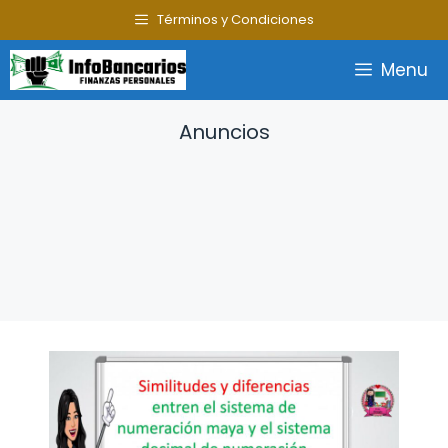
Saltar
Términos y Condiciones
al
contenido
Menu
Anuncios