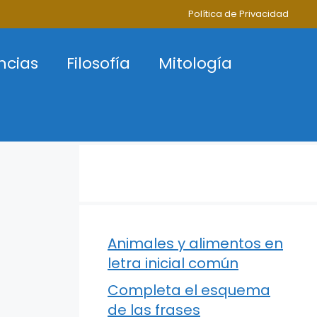
Política de Privacidad
ncias
Filosofía
Mitología
Animales y alimentos en
letra inicial común
Completa el esquema
de las frases