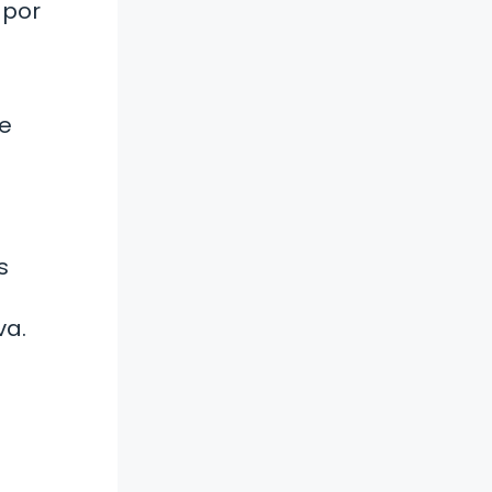
 por
se
s
va.