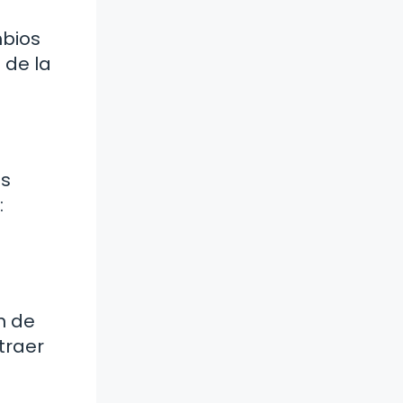
mbios
 de la
as
:
n de
traer