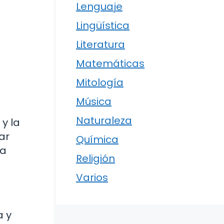
Lenguaje
Lingüística
Literatura
Matemáticas
Mitología
Música
Naturaleza
 y la
ar
Química
 a
Religión
Varios
a y