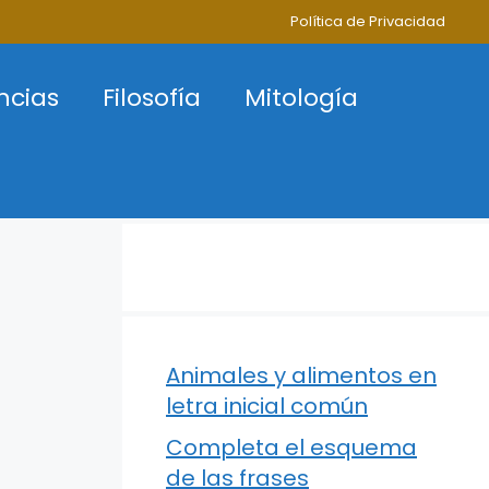
Política de Privacidad
ncias
Filosofía
Mitología
Animales y alimentos en
letra inicial común
Completa el esquema
de las frases