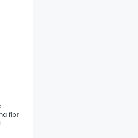
s
a flor
l