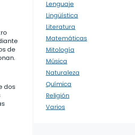
Lenguaje
Lingüística
Literatura
tro
Matemáticas
diante
os de
Mitología
onan.
Música
Naturaleza
Química
e dos
s
Religión
as
Varios