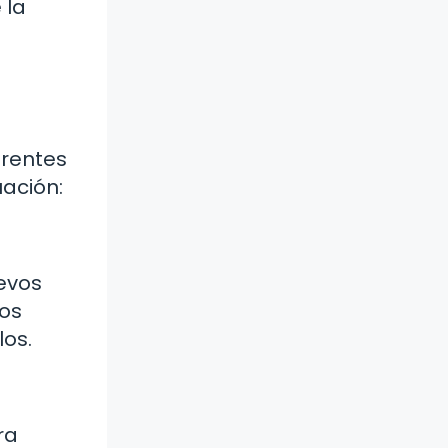
 la
erentes
ación:
uevos
los
los.
ra