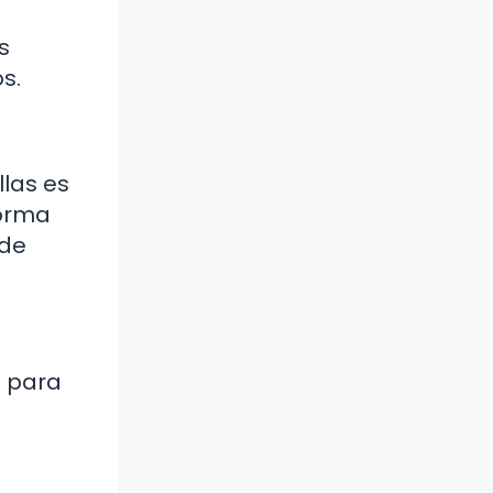
s
s.
las es
forma
 de
s para