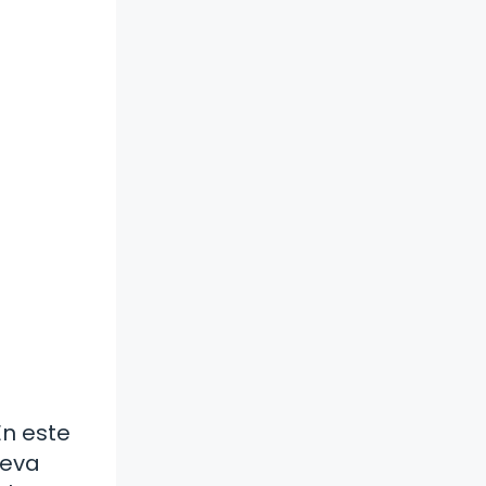
En este
ueva