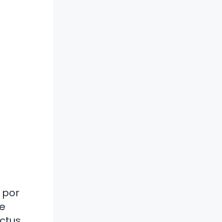
 por
ue
ctus.