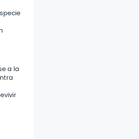
especie
n
e a la
ontra
evivir