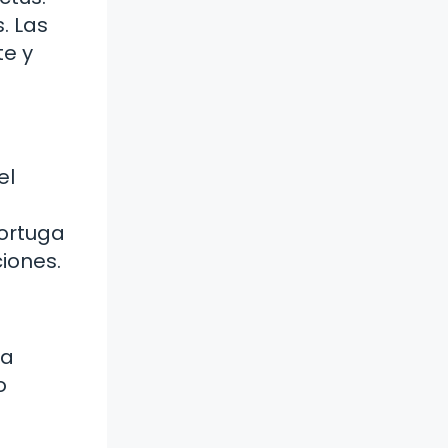
. Las
te y
el
tortuga
iones.
ra
o