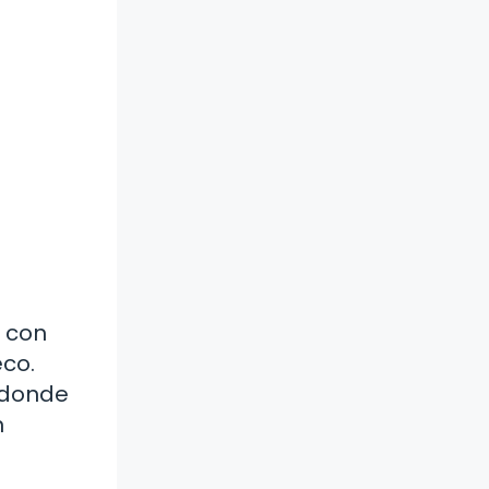
, con
eco.
, donde
n