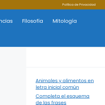
Política de Privacidad
ncias
Filosofía
Mitología
Animales y alimentos en
letra inicial común
Completa el esquema
de las frases