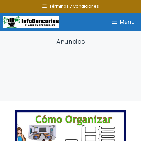
Saltar
Términos y Condiciones
al
contenido
Menu
Anuncios