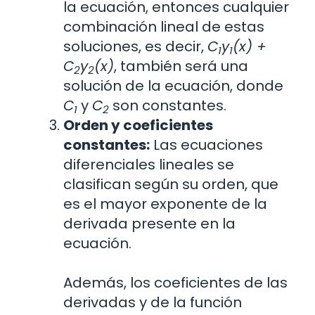
la ecuación, entonces cualquier
combinación lineal de estas
soluciones, es decir,
C
y
(x) +
1
1
C
y
(x)
, también será una
2
2
solución de la ecuación, donde
C
y
C
son constantes.
1
2
Orden y coeficientes
constantes:
Las ecuaciones
diferenciales lineales se
clasifican según su orden, que
es el mayor exponente de la
derivada presente en la
ecuación.
Además, los coeficientes de las
derivadas y de la función