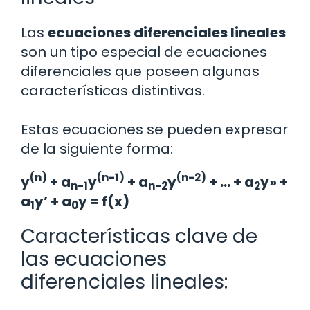
Las
ecuaciones diferenciales lineales
son un tipo especial de ecuaciones
diferenciales que poseen algunas
características distintivas.
Estas ecuaciones se pueden expresar
de la siguiente forma:
(n)
(n-1)
(n-2)
y
+ a
y
+ a
y
+ … + a
y» +
n-1
n-2
2
a
y’ + a
y = f(x)
1
0
Características clave de
las ecuaciones
diferenciales lineales: