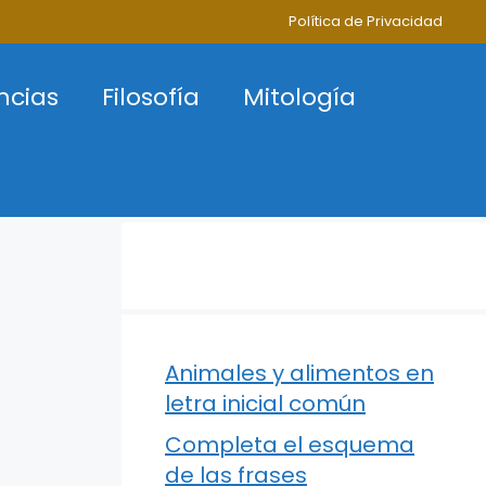
Política de Privacidad
ncias
Filosofía
Mitología
Animales y alimentos en
letra inicial común
Completa el esquema
de las frases