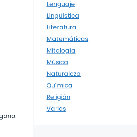
Lenguaje
Lingüística
Literatura
Matemáticas
Mitología
Música
Naturaleza
Química
Religión
Varios
ágono.