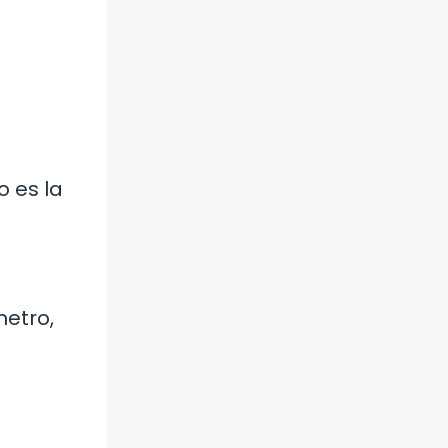
o es la
etro,