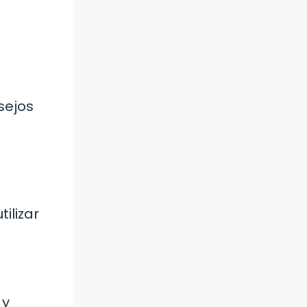
sejos
ilizar
 y