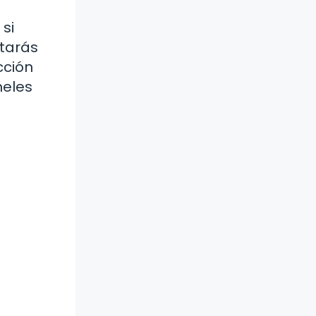
si
itarás
cción
neles