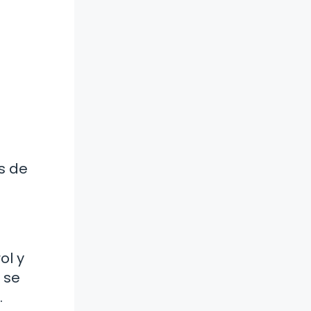
os de
ol y
 se
.