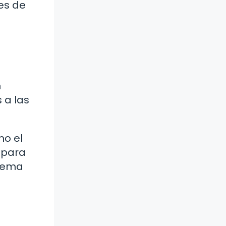
es de
n
 a las
mo el
 para
stema