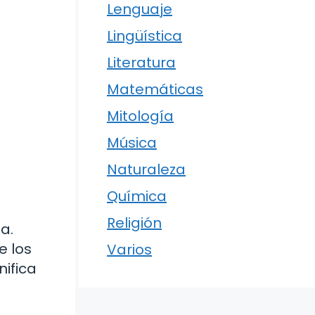
Lenguaje
Lingüística
Literatura
Matemáticas
Mitología
Música
Naturaleza
Química
Religión
a.
e los
Varios
nifica