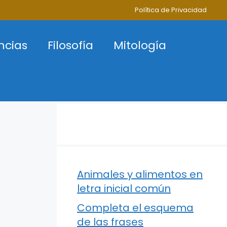
Política de Privacidad
ncias
Filosofía
Mitología
Animales y alimentos en
letra inicial común
Completa el esquema
de las frases