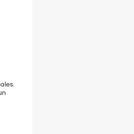
ales.
un