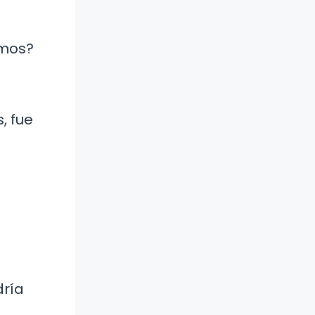
imos?
, fue
dría