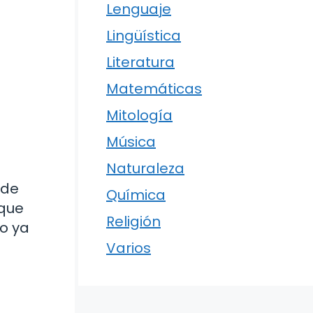
Lenguaje
Lingüística
Literatura
Matemáticas
Mitología
Música
Naturaleza
 de
Química
 que
Religión
mo ya
Varios