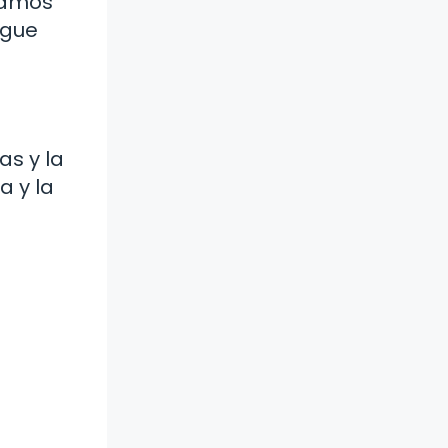
epamos
igue
s y la
a y la