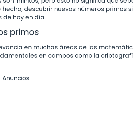
on infinitos, pero esto no significa que s
e hecho, descubrir nuevos números primos s
 de hoy en día.
os primos
levancia en muchas áreas de las matemática
undamentales en campos como la criptografí
Anuncios