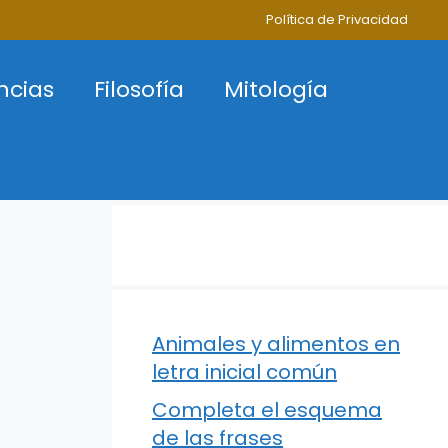
Política de Privacidad
ncias
Filosofía
Mitología
Animales y alimentos en
letra inicial común
Completa el esquema
de las frases