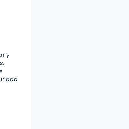
ar y
s,
s
uridad