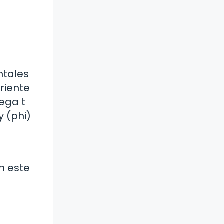
ntales
rriente
ega t
y (phi)
n este