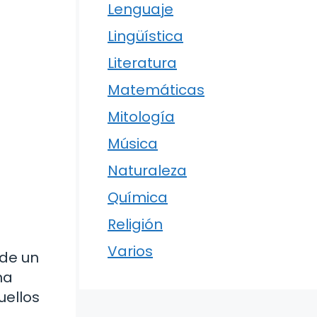
Lenguaje
Lingüística
Literatura
Matemáticas
Mitología
Música
Naturaleza
Química
Religión
Varios
 de un
na
uellos