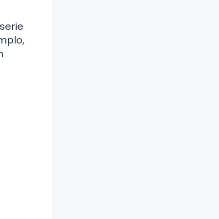
serie
mplo,
n