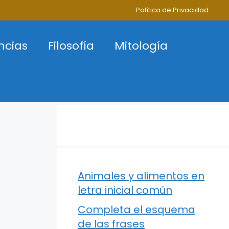
Política de Privacidad
ncias
Filosofía
Mitología
Animales y alimentos en
letra inicial común
Completa el esquema
de las frases