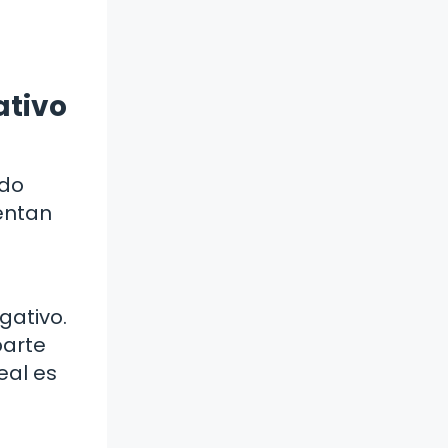
ativo
ndo
entan
gativo.
parte
eal es