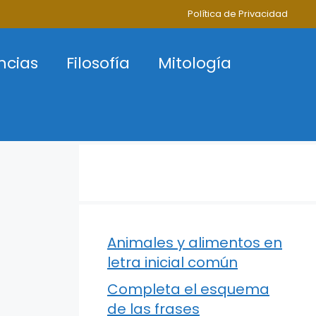
Política de Privacidad
ncias
Filosofía
Mitología
Animales y alimentos en
letra inicial común
Completa el esquema
de las frases