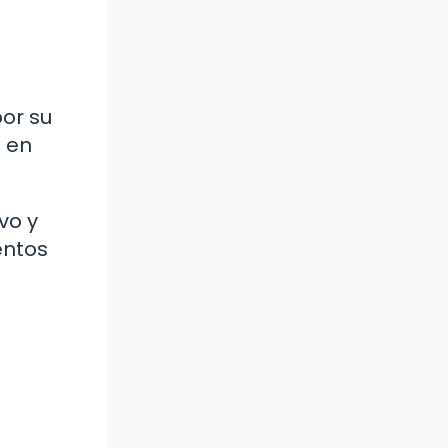
or su
s en
vo y
entos