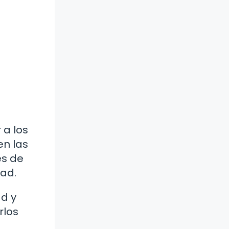
 a los
en las
es de
dad.
ad y
rlos