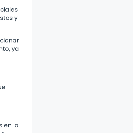
ciales
stos y
ccionar
nto, ya
ue
s en la