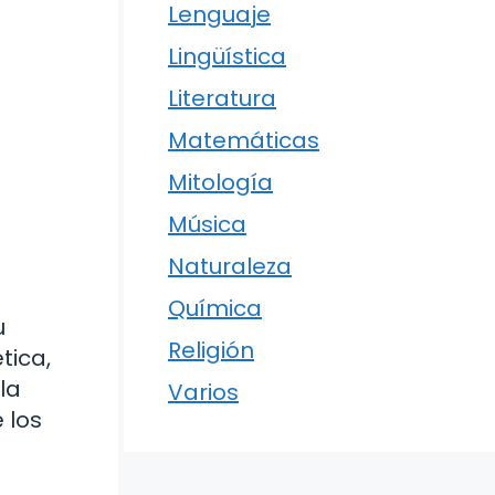
Lenguaje
Lingüística
Literatura
Matemáticas
Mitología
Música
Naturaleza
Química
u
Religión
tica,
la
Varios
 los