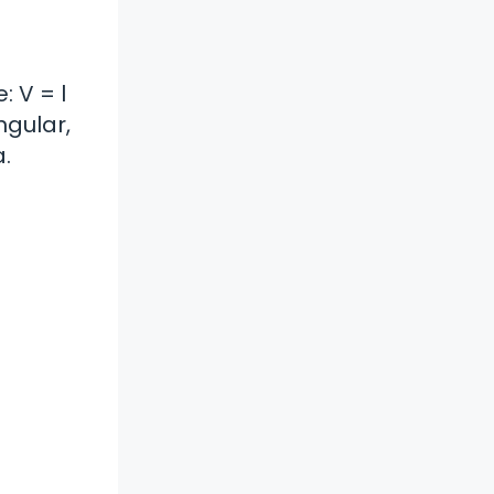
 V = l
ngular,
.