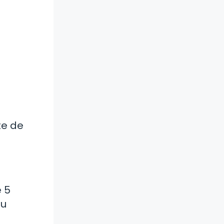
te de
 5
su