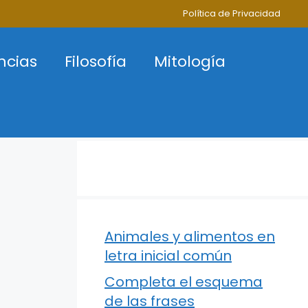
Política de Privacidad
ncias
Filosofía
Mitología
Animales y alimentos en
letra inicial común
Completa el esquema
de las frases