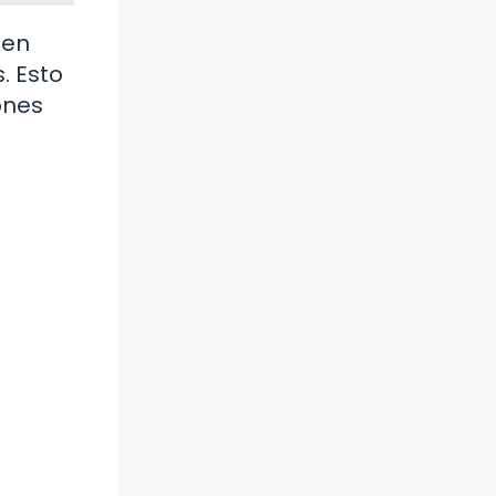
 en
. Esto
ones