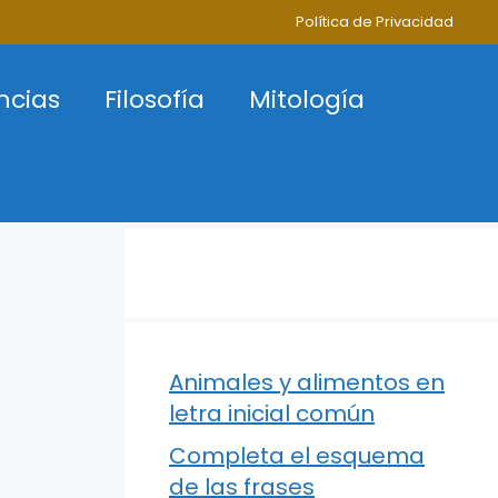
Política de Privacidad
ncias
Filosofía
Mitología
Animales y alimentos en
letra inicial común
Completa el esquema
de las frases