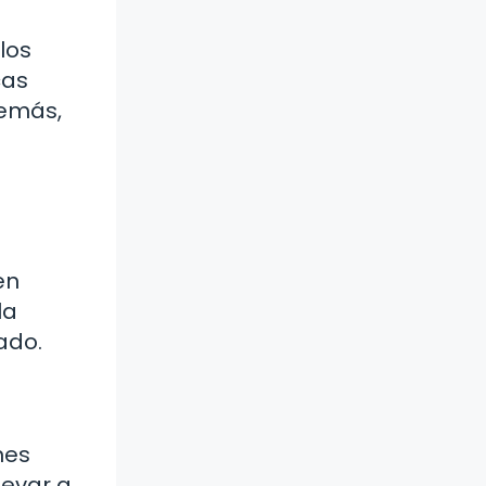
los
cas
demás,
en
la
ado.
nes
levar a